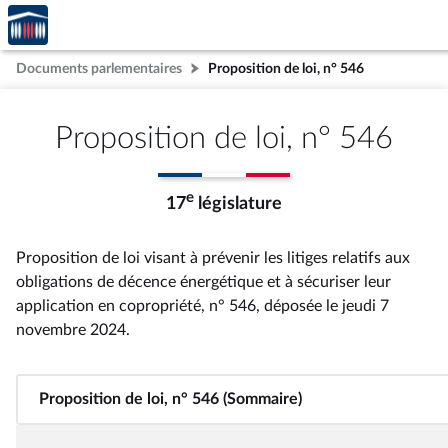
Accèder
Aller au contenu
Aller en bas de la page
à la
page
Documents parlementaires
Proposition de loi, n° 546
d'accueil
Proposition de loi, n° 546
e
17
législature
Proposition de loi visant à prévenir les litiges relatifs aux
obligations de décence énergétique et à sécuriser leur
application en copropriété, n° 546
, déposée le jeudi 7
novembre 2024
.
Proposition de loi, n° 546 (Sommaire)