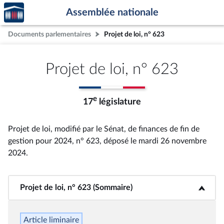
Accèder
Aller au contenu
Aller en bas de la page
Assemblée nationale
à la
page
Documents parlementaires
Projet de loi, n° 623
d'accueil
Projet de loi, n° 623
e
17
législature
Projet de loi, modifié par le Sénat, de finances de fin de
gestion pour 2024, n° 623
, déposé le mardi 26 novembre
2024
.
Projet de loi, n° 623 (Sommaire)
<b>Projet de loi, n° 623 (Sommaire)</b>
Article liminaire