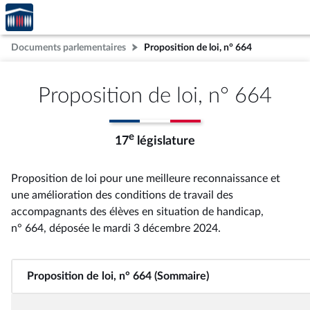
Accèder
Aller au contenu
Aller en bas de la page
à la
page
Documents parlementaires
Proposition de loi, n° 664
d'accueil
Proposition de loi, n° 664
e
17
législature
Proposition de loi pour une meilleure reconnaissance et
une amélioration des conditions de travail des
accompagnants des élèves en situation de handicap,
n° 664
, déposée le mardi 3 décembre 2024
.
Proposition de loi, n° 664 (Sommaire)