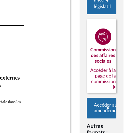
dossier
législatif
Commission
des affaires
sociales
Accéder à la
page de la
commission
Accéder aux
amendements
Autres
formats :