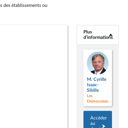
es des établissements ou
Plus
<b>Plus
d’informations</b>
d’informations
M. Cyrille
Isaac-
Sibille
Les
Démocrates
Accéder
au