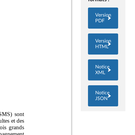
Version
PDF
Version
HTML
Notice
XML
Notice
JSON