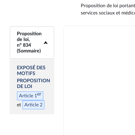
Proposition de loi portan
services sociaux et médic
Proposition
<b>Proposition de
de loi,
loi, n° 834
n° 834
(Sommaire)</b>
(Sommaire)
EXPOSÉ DES
MOTIFS
PROPOSITION
DE LOI
er
Article 1
Article 2