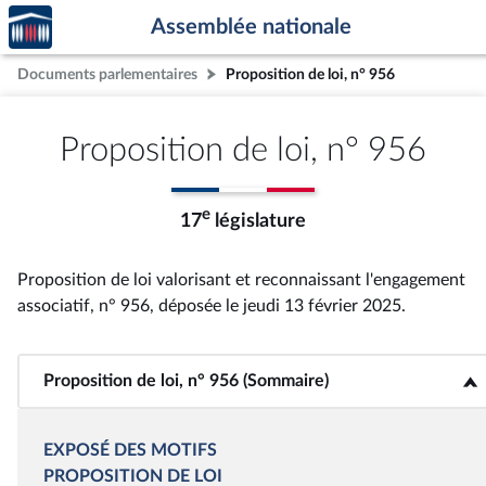
Accèder
Aller au contenu
Aller en bas de la page
Assemblée nationale
à la
page
Documents parlementaires
Proposition de loi, n° 956
d'accueil
Proposition de loi, n° 956
e
17
législature
Proposition de loi valorisant et reconnaissant l'engagement
associatif, n° 956
, déposée le jeudi 13 février 2025
.
Proposition de loi, n° 956 (Sommaire)
<b>Proposition de loi, n° 956 (Sommaire)</b>
EXPOSÉ DES MOTIFS
PROPOSITION DE LOI