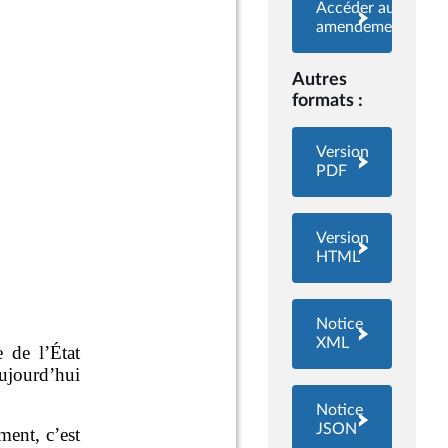
Accéder aux
amendements
Autres
formats :
Version
PDF
Version
HTML
Notice
XML
Notice
JSON