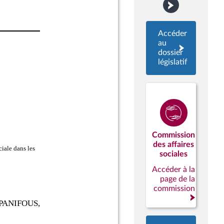
Accéder
au
dossier
législatif
Commission
des affaires
sociales
Accéder à la
page de la
commission