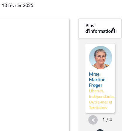
i 13 février 2025
.
Plus
<b>Plus
d’informations</b>
d’informations
Mme
M.
Martine
Sté
Froger
Len
Libertés,
Libe
Indépendants,
Indé
Outre-mer et
Outr
Territoires
Terr
1 / 4