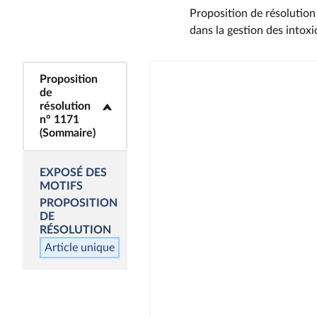
Proposition de résolution 
dans la gestion des intoxi
Proposition
<b>Proposition de
de
résolution n° 1171
résolution
(Sommaire)</b>
n° 1171
(Sommaire)
EXPOSÉ DES
MOTIFS
PROPOSITION
DE
RÉSOLUTION
Article unique