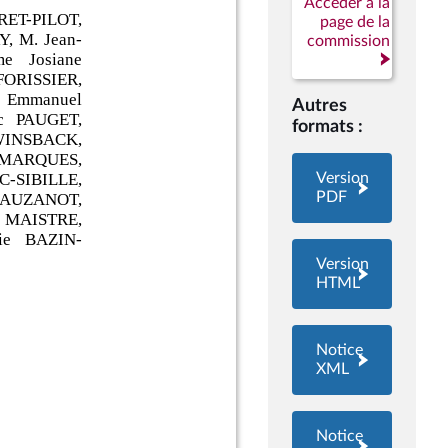
Accéder à la
page de la
commission
Autres
formats :
Version
PDF
Version
HTML
Notice
XML
Notice