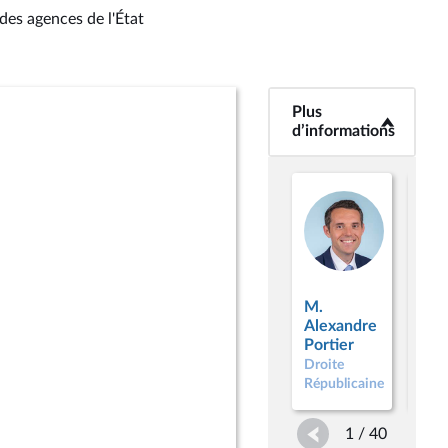
des agences de l'État
Plus
<b>Plus
d’informations</b>
d’informations
M.
M. 
Alexandre
Bou
Portier
Droi
Droite
Répu
Républicaine
1 / 40