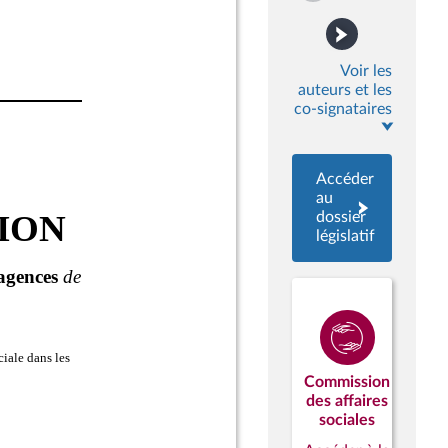
Voir les
auteurs et les
co-signataires
Accéder
au
dossier
législatif
Commission
des affaires
sociales