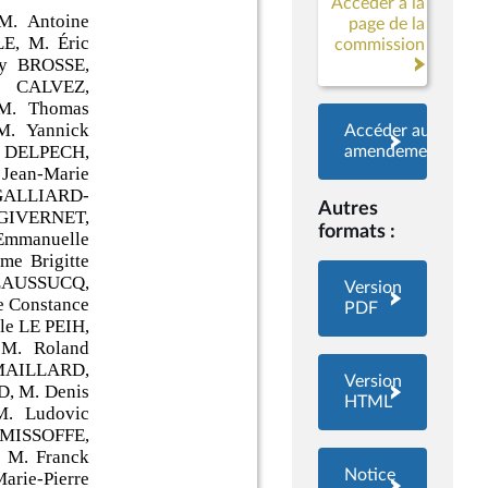
Accéder à la
page de la
commission
Accéder aux
amendements
Autres
formats :
Version
PDF
Version
HTML
Notice