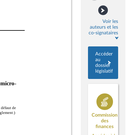
Voir les
auteurs et les
co-signataires
Accéder
au
dossier
législatif
Commission
des
finances