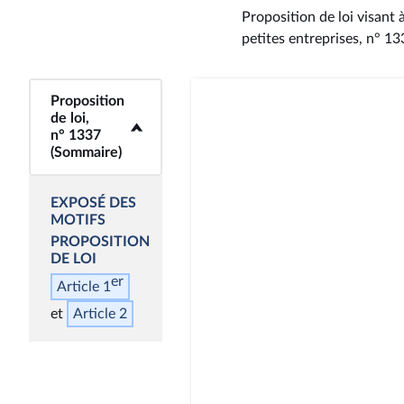
Proposition de loi visant 
petites entreprises, n° 1
Proposition
<b>Proposition de
de loi,
loi, n° 1337
n° 1337
(Sommaire)</b>
(Sommaire)
EXPOSÉ DES
MOTIFS
PROPOSITION
DE LOI
er
Article 1
Article 2