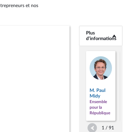
entrepreneurs et nos
Plus
<b>Plus
d’informations</b>
d’informations
M. Paul
M. 
Midy
Ami
Ensemble
Ens
pour la
pour
République
Répu
1 / 91