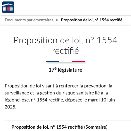
Accèder
Aller au contenu
Aller en bas de la page
à la
page
Documents parlementaires
Proposition de loi, n° 1554 rectifié
d'accueil
Proposition de loi, n° 1554
rectifié
e
17
législature
Proposition de loi visant à renforcer la prévention, la
surveillance et la gestion du risque sanitaire lié à la
légionellose, n° 1554 rectifié
, déposée le mardi 10 juin
2025
.
Proposition de loi, n° 1554 rectifié (Sommaire)