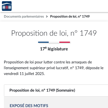
Accèder
Aller au contenu
Aller en bas de la page
à la
page
Documents parlementaires
Proposition de loi, n° 1749
d'accueil
Proposition de loi, n° 1749
e
17
législature
Proposition de loi pour lutter contre les arnaques de
l’enseignement supérieur privé lucratif, n° 1749
, déposée le
vendredi 11 juillet 2025
.
Proposition de loi, n° 1749 (Sommaire)
EXPOSÉ DES MOTIFS