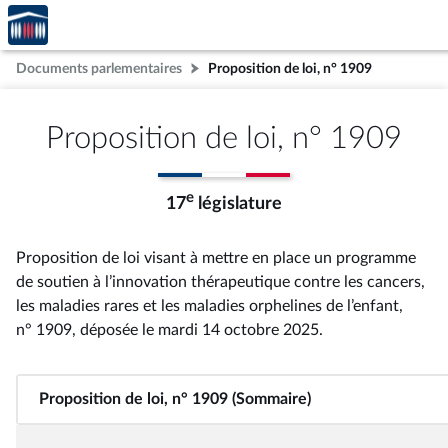
Accèder
Aller au contenu
Aller en bas de la page
à la
page
Documents parlementaires
Proposition de loi, n° 1909
d'accueil
Proposition de loi, n° 1909
e
17
législature
Proposition de loi visant à mettre en place un programme
de soutien à l’innovation thérapeutique contre les cancers,
les maladies rares et les maladies orphelines de l’enfant,
n° 1909
, déposée le mardi 14 octobre 2025
.
Proposition de loi, n° 1909 (Sommaire)