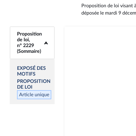
Proposition de loi visant
déposée le mardi 9 déce
Proposition
<b>Proposition de
de loi,
loi, n° 2229
n° 2229
(Sommaire)</b>
(Sommaire)
EXPOSÉ DES
MOTIFS
PROPOSITION
DE LOI
Article unique