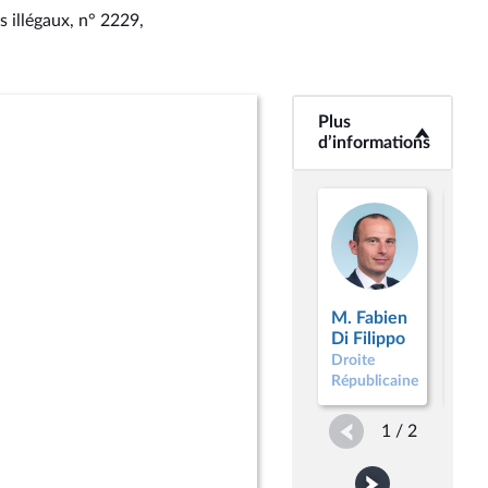
s illégaux, n° 2229
,
Plus
<b>Plus
d’informations</b>
d’informations
Mm
M. Fabien
Ann
Di Filippo
Lau
Droite
Droi
Républicaine
Répu
1 / 2