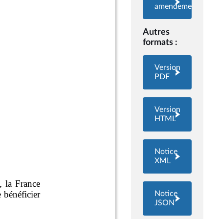
amendements
Autres
formats :
Version
PDF
Version
HTML
Notice
XML
Notice
JSON