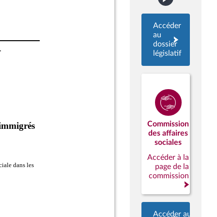
Accéder
au
dossier
législatif
Commission
des affaires
sociales
Accéder à la
page de la
commission
Accéder aux