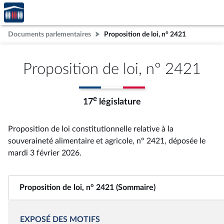
Accèder
Aller au contenu
Aller en bas de la page
à la
page
Documents parlementaires
Proposition de loi, n° 2421
d'accueil
Proposition de loi, n° 2421
e
17
législature
Proposition de loi constitutionnelle relative à la
souveraineté alimentaire et agricole, n° 2421
, déposée le
mardi 3 février 2026
.
Proposition de loi, n° 2421 (Sommaire)
EXPOSÉ DES MOTIFS