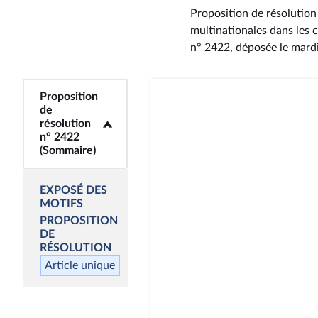
Proposition de résolution
multinationales dans les co
n° 2422
, déposée le mard
Proposition
<b>Proposition de
de
résolution n° 2422
résolution
(Sommaire)</b>
n° 2422
(Sommaire)
EXPOSÉ DES
MOTIFS
PROPOSITION
DE
RÉSOLUTION
Article unique