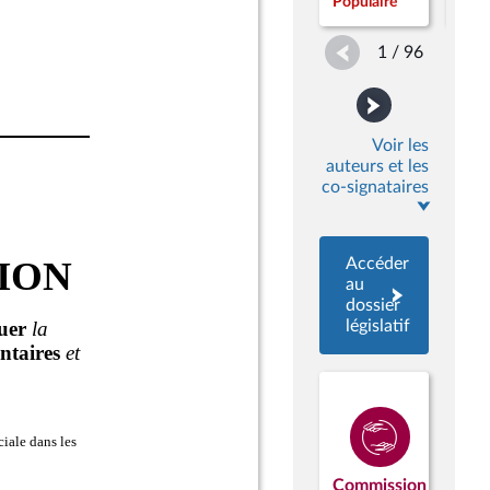
Populaire
Popu
1 / 96
Voir les
auteurs et les
co-signataires
Accéder
au
dossier
législatif
Commission