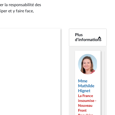
r la responsabilité des
per et y faire face,
Plus
<b>Plus
d’informations</b>
d’informations
Mme
Mm
Mathilde
Nad
Hignet
Abo
La France
La F
insoumise -
inso
Nouveau
Nou
Front
Fron