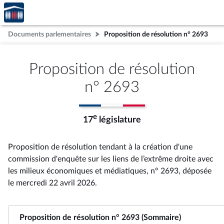
Accèder
Aller au contenu
Aller en bas de la page
à la
page
Documents parlementaires
Proposition de résolution n° 2693
d'accueil
Proposition de résolution
n° 2693
e
17
législature
Proposition de résolution tendant à la création d'une
commission d'enquête sur les liens de l’extrême droite avec
les milieux économiques et médiatiques, n° 2693
, déposée
le mercredi 22 avril 2026
.
Proposition de résolution n° 2693 (Sommaire)