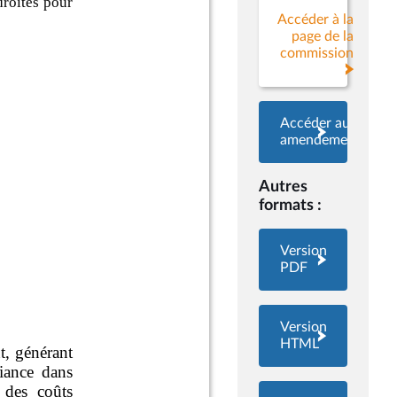
Accéder à la
page de la
commission
Accéder aux
amendements
Autres
formats :
Version
PDF
Version
HTML