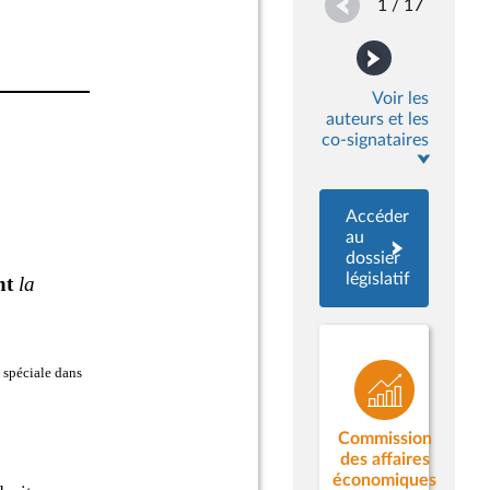
1 / 17
Voir les
auteurs et les
co-signataires
Accéder
au
dossier
législatif
Commission
des affaires
économiques