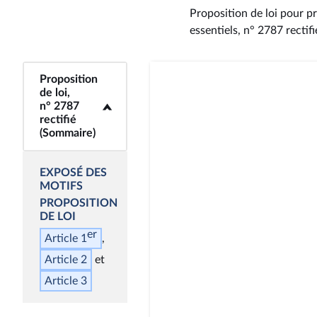
Proposition de loi pour pr
essentiels, n° 2787 rectifi
Proposition
<b>Proposition de
de loi,
loi, n° 2787 rectifié
n° 2787
(Sommaire)</b>
rectifié
(Sommaire)
EXPOSÉ DES
MOTIFS
PROPOSITION
DE LOI
er
Article 1
Article 2
Article 3