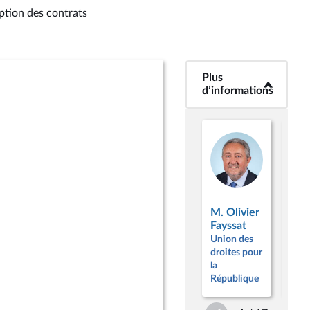
iption des contrats
Plus
<b>Plus
d’informations</b>
d’informations
M. Olivier
M. 
Fayssat
Ciot
Union des
Unio
droites pour
droi
la
la
République
Répu