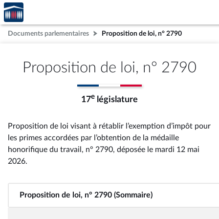
Accèder
Aller au contenu
Aller en bas de la page
à la
page
Documents parlementaires
Proposition de loi, n° 2790
d'accueil
Proposition de loi, n° 2790
e
17
législature
Proposition de loi visant à rétablir l’exemption d’impôt pour
les primes accordées par l’obtention de la médaille
honorifique du travail, n° 2790
, déposée le mardi 12 mai
2026
.
Proposition de loi, n° 2790 (Sommaire)