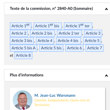
Texte de la commission, n° 2840-A0 (Sommaire)
<b>Texte de la commission, n° 2840-A0 (Sommaire)</b>
er
er
er
Article 1
Article 1
bis
Article 1
ter
Article 2
Article 2
bis
Article 2
ter
Article 3
Article 3
bis
Article 4
Article 4
bis
Article 5
Article 5
bis
A
Article 5
bis
Article 6
Article 7
Article 8
Plus d’informations
<b>Plus d’informations</b>
M. Jean-Luc Warsmann
Libertés, Indépendants, Outre-mer et
Territoires