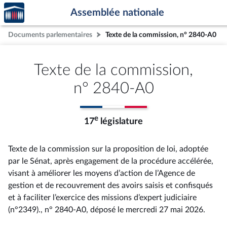
Accèder
Aller au contenu
Aller en bas de la page
Assemblée nationale
à la
page
Documents parlementaires
Texte de la commission, n° 2840-A0
d'accueil
Texte de la commission,
n° 2840-A0
e
17
législature
Texte de la commission sur la proposition de loi, adoptée
par le Sénat, après engagement de la procédure accélérée,
visant à améliorer les moyens d’action de l’Agence de
gestion et de recouvrement des avoirs saisis et confisqués
et à faciliter l’exercice des missions d’expert judiciaire
(n°2349)., n° 2840-A0
, déposé le mercredi 27 mai 2026
.