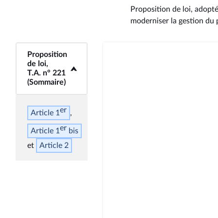
Proposition de loi, adopt
moderniser la gestion du p
Proposition
<b>Proposition de
de loi,
loi, T.A. n° 221
T.A. n° 221
(Sommaire)</b>
(Sommaire)
er
Article 1
er
Article 1
bis
Article 2