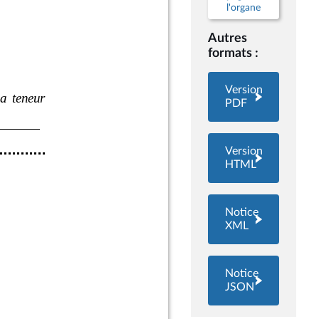
l'organe
Autres
formats :
Version
PDF
Version
HTML
Notice
XML
Notice
JSON