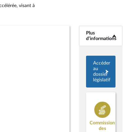
célérée, visant à
Plus
<b>Plus
d’informations</b>
d’informations
Accéder
au
dossier
législatif
Commission
des