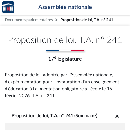
Accèder
Aller au contenu
Aller en bas de la page
Assemblée nationale
à la
page
Documents parlementaires
Proposition de loi, T.A. n° 241
d'accueil
Proposition de loi, T.A. n° 241
e
17
législature
Proposition de loi, adoptée par l'Assemblée nationale,
d'expérimentation pour l'instauration d'un enseignement
d'éducation à l'alimentation obligatoire à l'école le 16
février 2026, T.A. n° 241
.
Proposition de loi, T.A. n° 241 (Sommaire)
<b>Proposition de loi, T.A. n° 241 (Sommaire)</b>