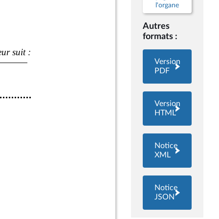
l'organe
Autres
formats :
Version
PDF
Version
HTML
Notice
XML
Notice
JSON