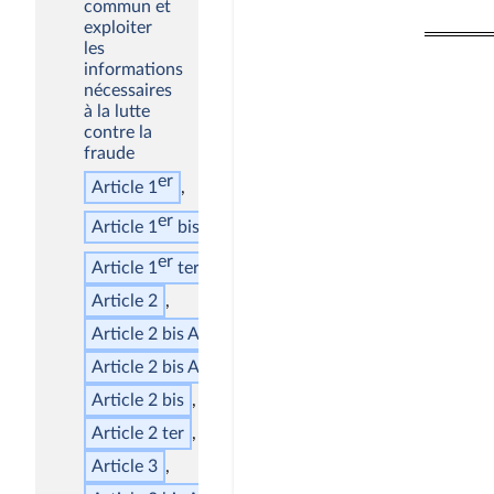
commun et
exploiter
les
informations
nécessaires
à la lutte
contre la
fraude
er
Article 1
er
Article 1
bis
er
Article 1
ter
Article 2
Article 2
bis
AA
Article 2
bis
A
Article 2
bis
Article 2
ter
Article 3