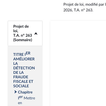
Projet de loi, modifié par l
2026, T.A. n° 263
.
Projet de
<b>Projet de loi,
loi,
T.A. n° 263
T.A. n° 263
(Sommaire)</b>
(Sommaire)
ER
TITRE I
AMÉLIORER
LA
DÉTECTION
DE LA
FRAUDE
FISCALE ET
SOCIALE
Chapitre
er
I
Mettre
en