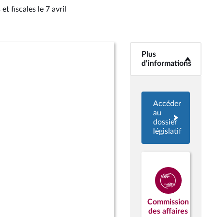
et fiscales le 7 avril
Plus
<b>Plus
d’informations</b>
d’informations
Accéder
au
dossier
législatif
Commission
des affaires