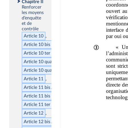
Chapitre II
Renforcer
les moyens
d’enquête
et de
contrôle
Article 10
Article 10
bis
Article 10
ter
Article 10
quater
A
Article 10
quater
Article 11
Article 11
bis
A
Article 11
bis
Article 11
ter
Article 12
Article 12
bis
AA