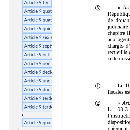
Article 9
ter
Article 9
quater
A
Article 9
quater
Article 9
quinquies
Article 9
sexies
Article 9
septies
Article 9
octies
Article 9
nonies
Article 9
decies
Article 9
undecies
Article 9
duodecies
Article 9
terdecies
A
Article 9
terdecies
Article 9
quaterdecies