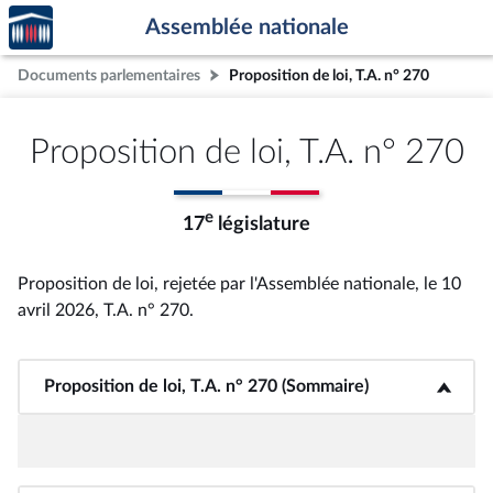
Accèder
Aller au contenu
Aller en bas de la page
Assemblée nationale
à la
page
Documents parlementaires
Proposition de loi, T.A. n° 270
d'accueil
Proposition de loi, T.A. n° 270
e
17
législature
Proposition de loi, rejetée par l'Assemblée nationale, le 10
avril 2026, T.A. n° 270
.
Proposition de loi, T.A. n° 270 (Sommaire)
<b>Proposition de loi, T.A. n° 270 (Sommaire)</b>