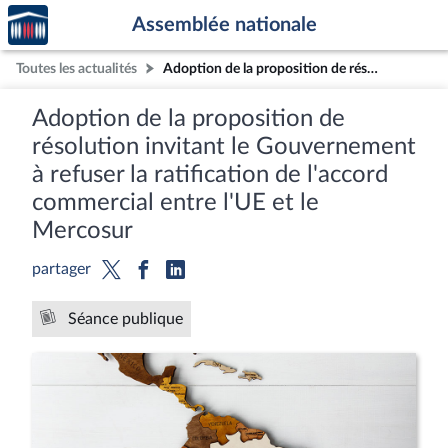
Accèder
Aller au contenu
Aller en bas de la page
Assemblée nationale
à la
page
Toutes les actualités
Adoption de la proposition de résolution invitant le Gouvernement à refuser la ratification de l'accord commercial entre l'UE et le Mercosur
d'accueil
Adoption de la proposition de
résolution invitant le Gouvernement
à refuser la ratification de l'accord
commercial entre l'UE et le
Mercosur
partager
Séance publique