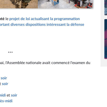
pté
le
projet de loi actualisant la programmation
ortant diverses dispositions intéressant la défense
***
 mai, l'Assemblée nationale avait commencé l'examen du
t
soir
t
soir
midi
et
soir
ès-midi