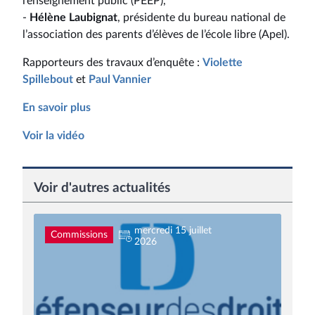
l’enseignement public (PEEP),
-
Hélène Laubignat
, présidente du bureau national de
l’association des parents d’élèves de l’école libre (Apel).
Rapporteurs des travaux d’enquête :
Violette
Spillebout
et
Paul Vannier
En savoir plus
Voir la vidéo
Voir d'autres actualités
mercredi 15 juillet
Commissions
2026