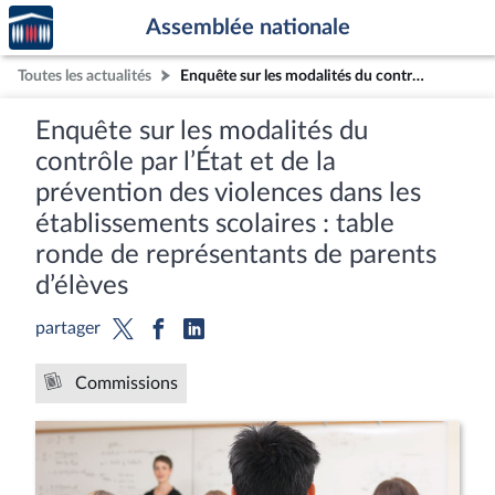
Accèder
Aller au contenu
Aller en bas de la page
Assemblée nationale
à la
page
Toutes les actualités
Enquête sur les modalités du contrôle par l’État et de la prévention des violences dans les établissements scolaires : table ronde de représentants de parents d’élèves
d'accueil
Enquête sur les modalités du
contrôle par l’État et de la
prévention des violences dans les
établissements scolaires : table
ronde de représentants de parents
d’élèves
partager
Commissions