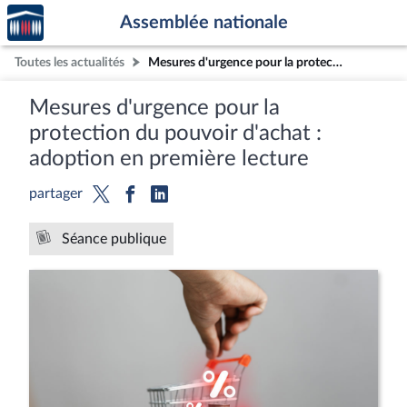
Accèder
Aller au contenu
Aller en bas de la page
Assemblée nationale
à la
page
Toutes les actualités
Mesures d'urgence pour la protection du pouvoir d'achat : adoption en première lecture
d'accueil
Mesures d'urgence pour la
protection du pouvoir d'achat :
adoption en première lecture
partager
Séance publique