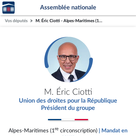
Accèder
Aller au contenu
Aller en bas de la page
Assemblée nationale
à la
page
Vos députés
M. Éric Ciotti - Alpes-Maritimes (1re circonscription)
d'accueil
M. Éric Ciotti
Union des droites pour la République
Président du groupe
re
Alpes-Maritimes (1
circonscription)
| Mandat en