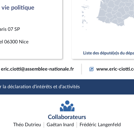
vie politique
aris 07 SP
el 06300 Nice
Liste des député(e)s du dé
eric.ciotti@assemblee-nationale.fr
www.eric-ciotti.
 la déclaration d'intérêts et d'activités
Collaborateurs
Théo Dutrieu
Gaëtan Inard
Frédéric Langenfeld