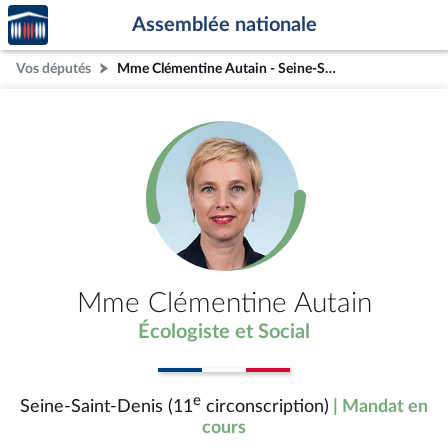
Accèder
Aller au contenu
Aller en bas de la page
Assemblée nationale
à la
page
Vos députés
Mme Clémentine Autain - Seine-Saint-Denis (11e circonscription)
d'accueil
Mme Clémentine Autain
Écologiste et Social
e
Seine-Saint-Denis (11
circonscription)
| Mandat en
cours