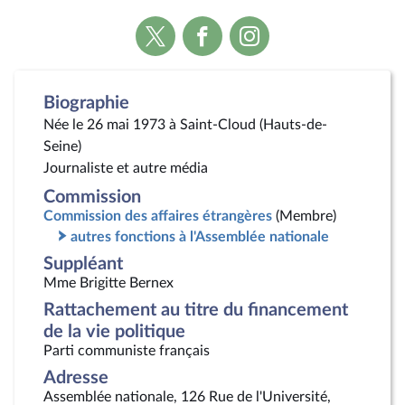
Voir
Voir
Voir
la
la
la
page
page
page
Twitter
Facebook
Instagram
Biographie
Née le 26 mai 1973 à Saint-Cloud (Hauts-de-
Seine)
Journaliste et autre média
Commission
Commission des affaires étrangères
(Membre)
autres fonctions à l'Assemblée nationale
Suppléant
Mme Brigitte Bernex
Rattachement au titre du financement
de la vie politique
Parti communiste français
Adresse
Assemblée nationale, 126 Rue de l'Université,