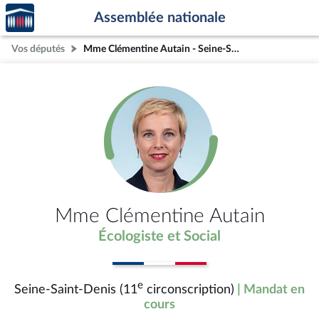
Accèder
Aller au contenu
Aller en bas de la page
Assemblée nationale
à la
page
Vos députés
Mme Clémentine Autain - Seine-Saint-Denis (11e circonscription)
d'accueil
Mme Clémentine Autain
Écologiste et Social
e
Seine-Saint-Denis (11
circonscription)
| Mandat en
cours