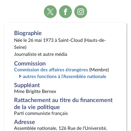
Voir
Voir
Voir
la
la
la
page
page
page
Twitter
Facebook
Instagram
Biographie
Née le 26 mai 1973 à Saint-Cloud (Hauts-de-
Seine)
Journaliste et autre média
Commission
Commission des affaires étrangères
(Membre)
autres fonctions à l'Assemblée nationale
Suppléant
Mme Brigitte Bernex
Rattachement au titre du financement
de la vie politique
Parti communiste français
Adresse
Assemblée nationale, 126 Rue de l'Université,