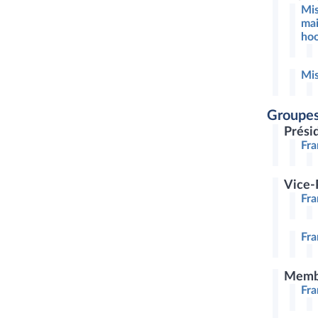
Mis
mai
hoo
Mis
Groupes
Prési
Fra
Vice-
Fra
Fra
Memb
Fr