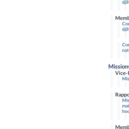
dji
Memb
Com
dji
Com
nat
Mission
Vice-
Mis
Rappo
Mis
mai
hoo
Memb