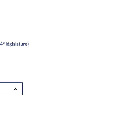
e
14
législature)
s