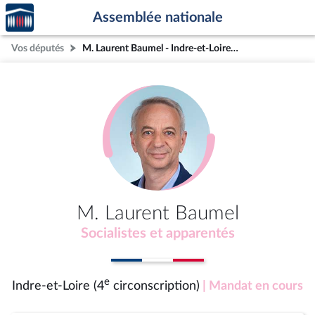
Accèder
Aller au contenu
Aller en bas de la page
Assemblée nationale
à la
page
Vos députés
M. Laurent Baumel - Indre-et-Loire (4e circonscription)
d'accueil
M. Laurent Baumel
Socialistes et apparentés
e
Indre-et-Loire (4
circonscription)
| Mandat en cours