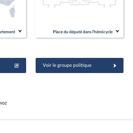
partement
Place du député dans l'hémicycle
Voir le groupe politique
rmoz