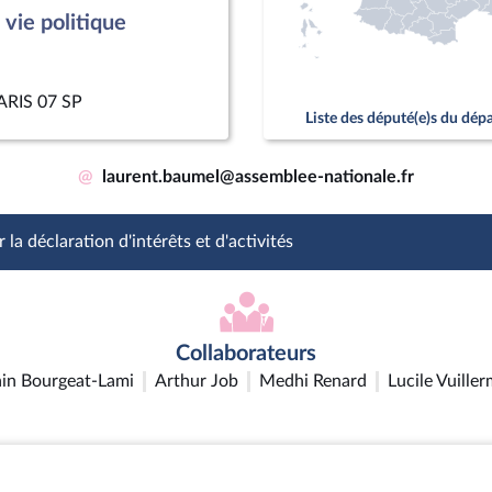
vie politique
PARIS 07 SP
Liste des député(e)s du dé
@
laurent.baumel@assemblee-nationale.fr
 la déclaration d'intérêts et d'activités
Collaborateurs
in Bourgeat-Lami
Arthur Job
Medhi Renard
Lucile Vuille