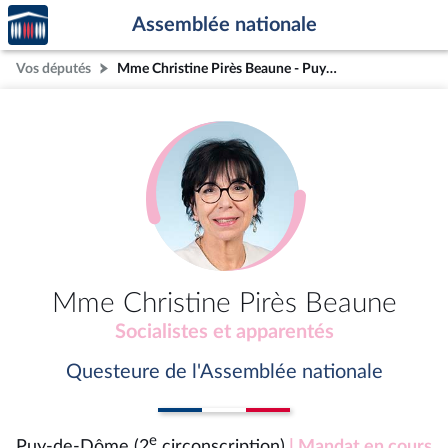
Accèder
Aller au contenu
Aller en bas de la page
Assemblée nationale
à la
page
Vos députés
Mme Christine Pirès Beaune - Puy-de-Dôme (2e circonscription)
d'accueil
Mme Christine Pirès Beaune
Socialistes et apparentés
Questeure de l'Assemblée nationale
e
Puy-de-Dôme (2
circonscription)
| Mandat en cours