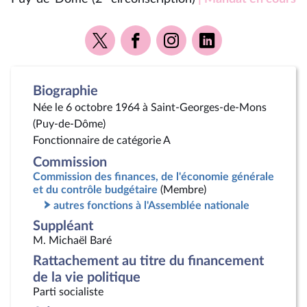
Voir
Voir
Voir
Voir
la
la
la
la
page
page
page
page
Twitter
Facebook
Instagram
Linkedin
Biographie
Née le 6 octobre 1964 à Saint-Georges-de-Mons
(Puy-de-Dôme)
Fonctionnaire de catégorie A
Commission
Commission des finances, de l'économie générale
et du contrôle budgétaire
(Membre)
autres fonctions à l'Assemblée nationale
Suppléant
M. Michaël Baré
Rattachement au titre du financement
de la vie politique
Parti socialiste