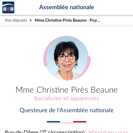
Accèder
Aller au contenu
Aller en bas de la page
Assemblée nationale
à la
page
Vos députés
Mme Christine Pirès Beaune - Puy-de-Dôme (2e circonscription)
d'accueil
Mme Christine Pirès Beaune
Socialistes et apparentés
Questeure de l'Assemblée nationale
e
Puy-de-Dôme (2
circonscription)
| Mandat en cours