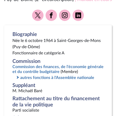
Voir
Voir
Voir
Voir
la
la
la
la
page
page
page
page
Twitter
Facebook
Instagram
Linkedin
Biographie
Née le 6 octobre 1964 à Saint-Georges-de-Mons
(Puy-de-Dôme)
Fonctionnaire de catégorie A
Commission
Commission des finances, de l'économie générale
et du contrôle budgétaire
(Membre)
autres fonctions à l'Assemblée nationale
Suppléant
M. Michaël Baré
Rattachement au titre du financement
de la vie politique
Parti socialiste