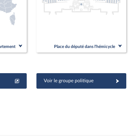
partement
Place du député dans l'hémicycle
Voir le groupe politique