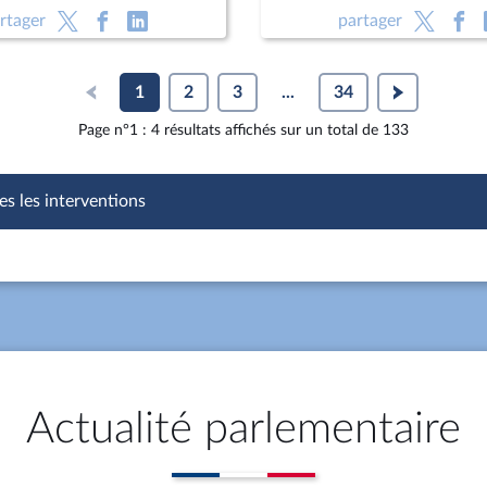
ns le cadre d'une mesure
d’armée Jean-Luc Villemin
rtager
partager
 ; Programmation militaire
commandant de la région 
 années 2024 à 2030 (CMP)
gendarmerie de Bretagne
criminelle (suite)
1
2
3
...
34
Page n°1 : 4 résultats affichés sur un total de 133
es les interventions
Actualité parlementaire