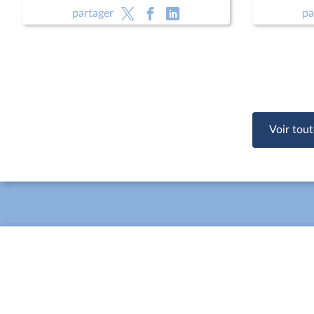
avocatdans le cadre d'une mesure
avocatda
partager
pa
éducative ; Programmation militaire
éducative
pour les années 2024 à 2030 (CMP)
pour les
; Justice criminelle (suite)
; Justice 
Voir tout