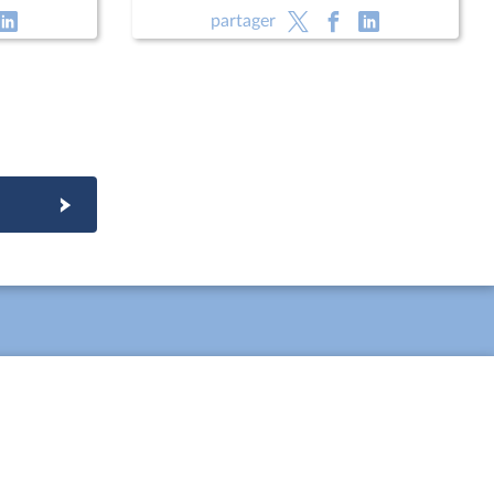
ey,
défense
partager
de