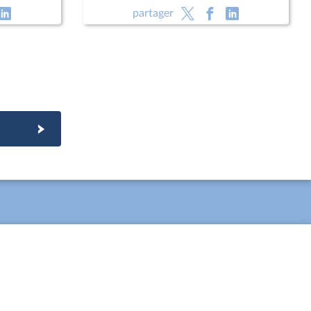
ey,
défense
partager
de