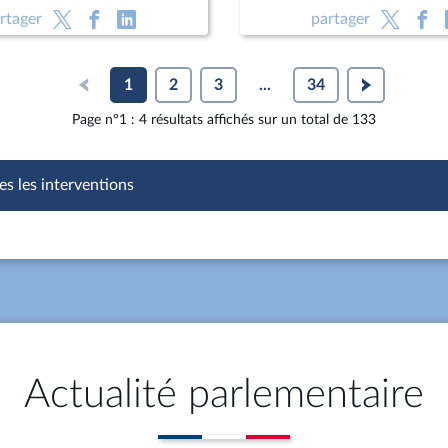
ns le cadre d'une mesure
d’armée Jean-Luc Villemin
rtager
partager
 ; Programmation militaire
commandant de la région 
 années 2024 à 2030 (CMP)
gendarmerie de Bretagne
criminelle (suite)
1
2
3
...
34
Page n°1 : 4 résultats affichés sur un total de 133
es les interventions
Actualité parlementaire