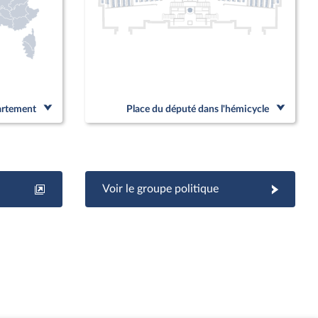
partement
Place du député dans l'hémicycle
Voir le groupe politique