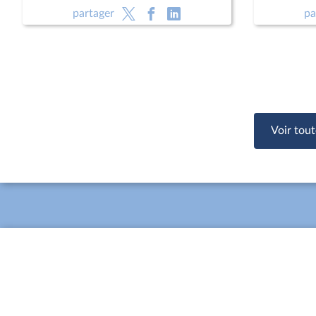
avocatdans le cadre d'une mesure
avocatda
partager
pa
éducative ; Programmation militaire
éducative
pour les années 2024 à 2030 (CMP)
pour les
; Justice criminelle (suite)
; Justice 
Voir tout