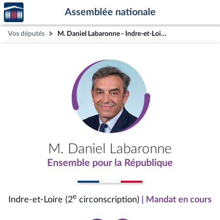
Accèder
Aller au contenu
Aller en bas de la page
Assemblée nationale
à la
page
Vos députés
M. Daniel Labaronne - Indre-et-Loire (2e circonscription)
d'accueil
M. Daniel Labaronne
Ensemble pour la République
e
Indre-et-Loire (2
circonscription)
| Mandat en cours