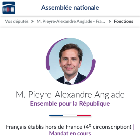
Accèder
Aller au contenu
Aller en bas de la page
Assemblée nationale
à la
page
Vos députés
M. Pieyre-Alexandre Anglade - Français établis hors de France (4e circonscription)
Fonctions
d'accueil
M. Pieyre-Alexandre Anglade
Ensemble pour la République
e
Français établis hors de France (4
circonscription)
|
Mandat en cours