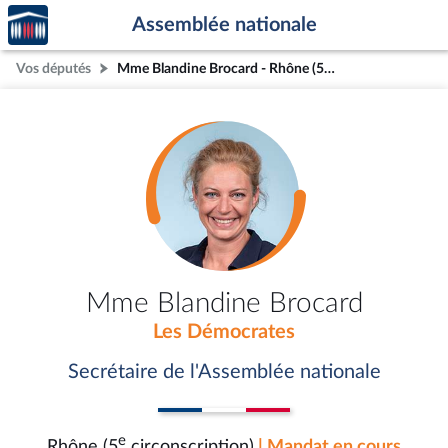
Accèder
Aller au contenu
Aller en bas de la page
Assemblée nationale
à la
page
Vos députés
Mme Blandine Brocard - Rhône (5e circonscription)
d'accueil
Mme Blandine Brocard
Les Démocrates
Secrétaire de l'Assemblée nationale
e
Rhône (5
circonscription)
| Mandat en cours