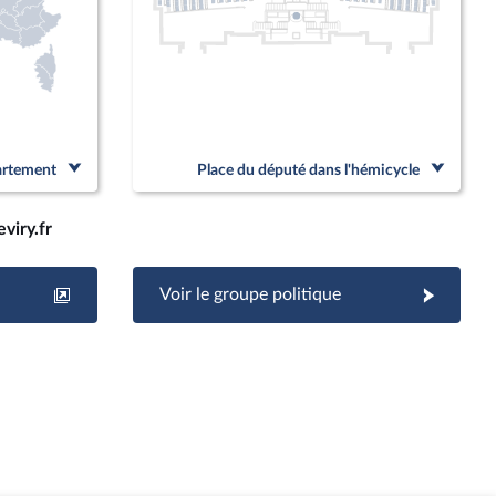
partement
Place du député dans l'hémicycle
viry.fr
Voir le groupe politique