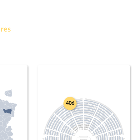
ires
406