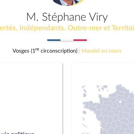
M. Stéphane Viry
ertés, Indépendants, Outre-mer et Territo
re
Vosges (1
circonscription)
| Mandat en cours