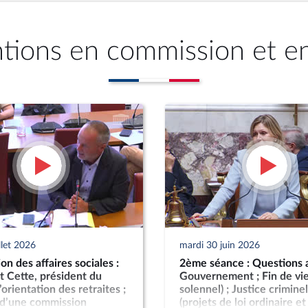
ntions en commission et e
llet 2026
mardi 30 juin 2026
n des affaires sociales :
2ème séance : Questions 
t Cette, président du
Gouvernement ; Fin de vie
’orientation des retraites ;
solennel) ; Justice criminel
 d’une commission
(projets de loi ordinaire et