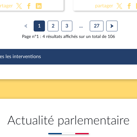
 sur le coût réel des aides
organique)
rtager
partager
t les effets de
tion au travail engendrés
cumul
1
2
3
...
27
Page n°1 : 4 résultats affichés sur un total de 106
es les interventions
Actualité parlementaire