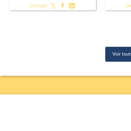
d'enquête
partager
pa
sociales e
désincita
par leur 
Voir tout