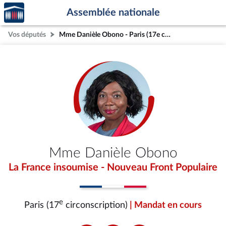
Accèder
Aller au contenu
Aller en bas de la page
Assemblée nationale
à la
page
Vos députés
Mme Danièle Obono - Paris (17e circonscription)
d'accueil
Mme Danièle Obono
La France insoumise - Nouveau Front Populaire
e
Paris (17
circonscription)
| Mandat en cours