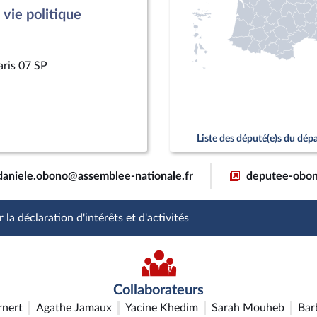
vie politique
aris 07 SP
Liste des député(e)s du dé
daniele.obono@assemblee-nationale.fr
deputee-obon
 la déclaration d'intérêts et d'activités
Collaborateurs
rnert
Agathe Jamaux
Yacine Khedim
Sarah Mouheb
Bar