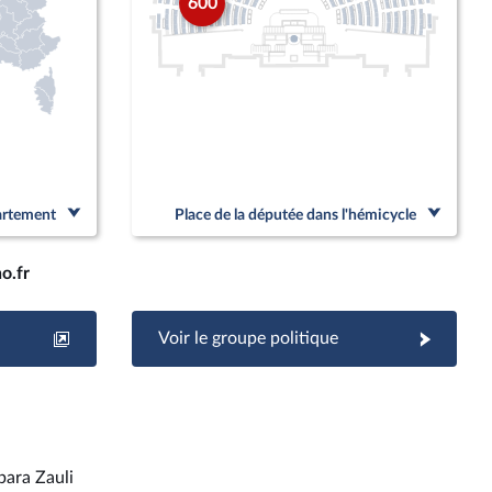
600
partement
Place de la députée dans l'hémicycle
o.fr
Voir le groupe politique
bara Zauli