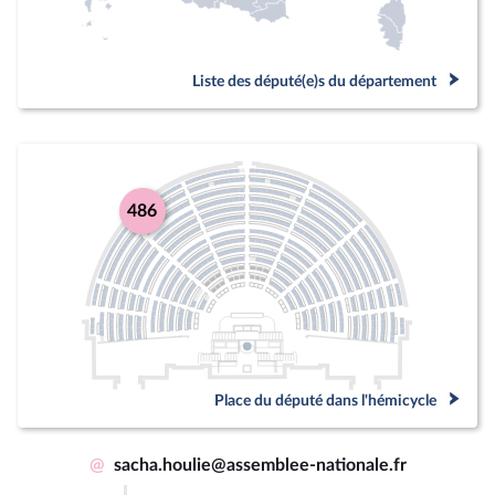
Liste des député(e)s du département
486
Place du député dans l'hémicycle
@
sacha.houlie@assemblee-nationale.fr