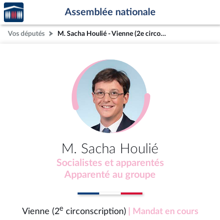
Accèder
Aller au contenu
Aller en bas de la page
Assemblée nationale
à la
page
Vos députés
M. Sacha Houlié - Vienne (2e circonscription)
d'accueil
M. Sacha Houlié
Socialistes et apparentés
Apparenté au groupe
e
Vienne (2
circonscription)
| Mandat en cours