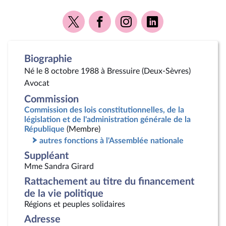
Voir
Voir
Voir
Voir
la
la
la
la
page
page
page
page
Twitter
Facebook
Instagram
Linkedin
Biographie
Né le 8 octobre 1988 à Bressuire (Deux-Sèvres)
Avocat
Commission
Commission des lois constitutionnelles, de la
législation et de l'administration générale de la
République
(Membre)
autres fonctions à l'Assemblée nationale
Suppléant
Mme Sandra Girard
Rattachement au titre du financement
de la vie politique
Régions et peuples solidaires
Adresse