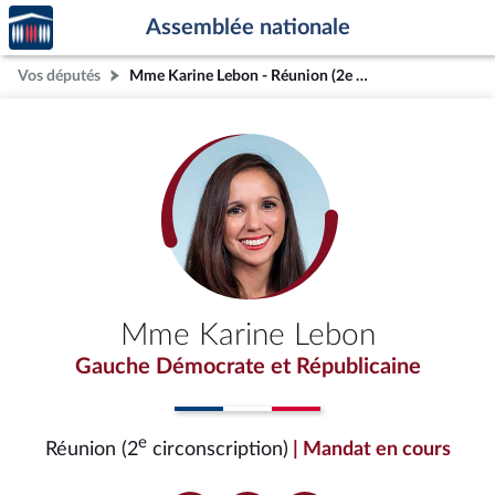
Accèder
Aller au contenu
Aller en bas de la page
Assemblée nationale
à la
page
Vos députés
Mme Karine Lebon - Réunion (2e circonscription)
d'accueil
Mme Karine Lebon
Gauche Démocrate et Républicaine
e
Réunion (2
circonscription)
| Mandat en cours