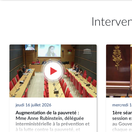
Interve
jeudi 16 juillet 2026
mercredi 1e
Augmentation de la pauvreté :
1ère séan
Mme Anne Rubinstein, déléguée
session e
interministérielle à la prévention et
au Gouve
à la lutte contre la pauvreté, et
chaque en