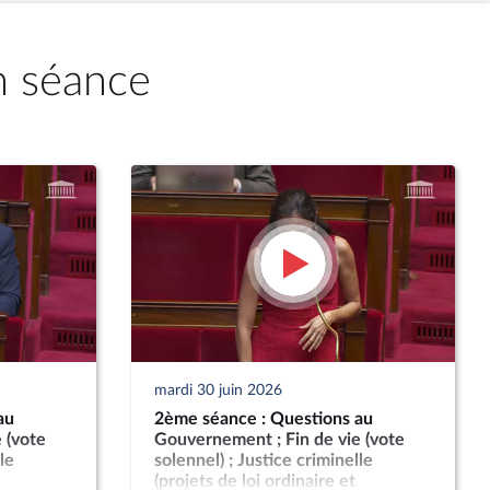
n séance
mardi 30 juin 2026
au
2ème séance : Questions au
 (vote
Gouvernement ; Fin de vie (vote
le
solennel) ; Justice criminelle
(projets de loi ordinaire et