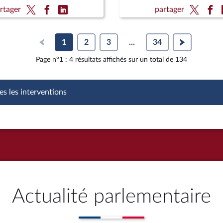
ns le cadre d'une mesure
organique)
rtager
partager
 ; Programmation militaire
 années 2024 à 2030 (CMP)
criminelle (suite)
1
2
3
...
34
Page n°1 : 4 résultats affichés sur un total de 134
es les interventions
Actualité parlementaire