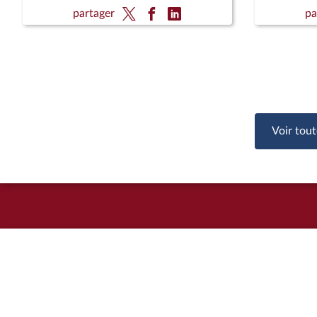
Mme Juliette Parnot, conseillère
avocatda
partager
pa
santé, enfance et conditions des
éducative
femmes
pour les
; Justice 
Voir tout