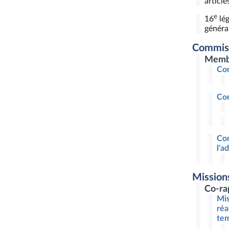
articl
e
16
lég
général
Commis
Memb
Com
Com
Com
l'a
Mission
Co-ra
Mis
réa
tem