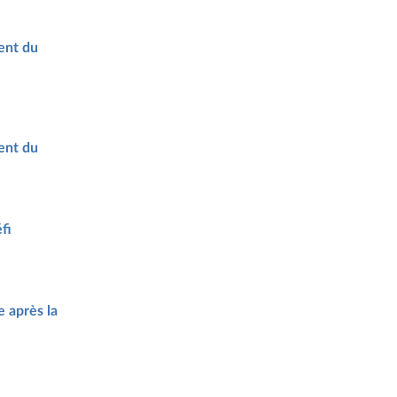
ent du
ent du
fi
e après la