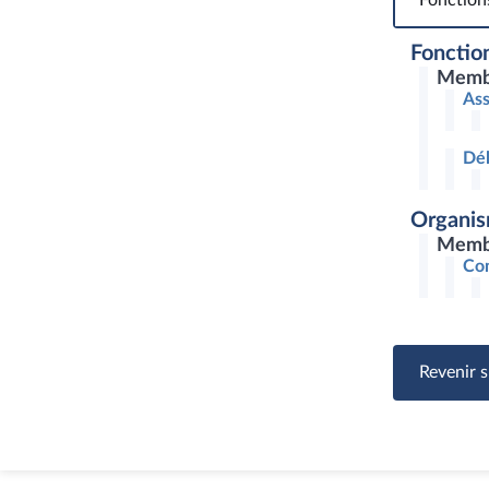
Fonction
Fonction
Memb
Ass
Dél
Organis
Membr
Com
Revenir s