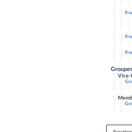
Fr
Fra
Fra
Groupes
Vice-
Gro
Memb
Gro