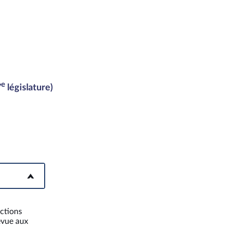
e
7
législature)
ections
évue aux