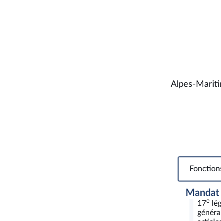
Alpes-Mariti
Fonction
Mandat
e
17
lég
généra