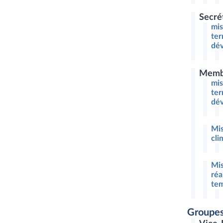
Secré
mis
ter
dév
Memb
mis
ter
dév
Mis
cli
Mis
réa
tem
Groupes