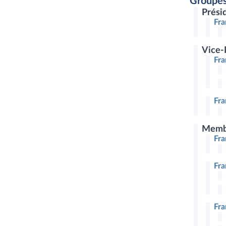
Groupes
Prési
Fra
Vice-
Fr
Fra
Memb
Fra
Fra
Fra