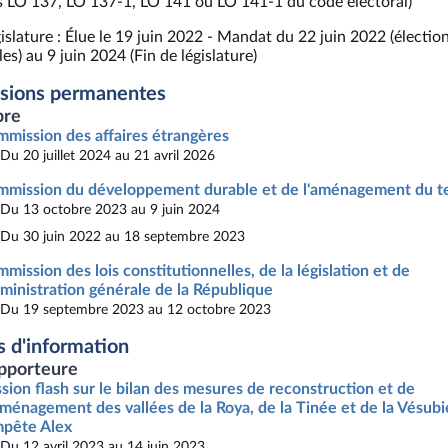
es LO 137, LO 137-1, LO 141 ou LO 141-1 du code électoral)
islature : Élue le 19 juin 2022 - Mandat du 22 juin 2022 (électio
es) au 9 juin 2024 (Fin de législature)
sions permanentes
re
mission des affaires étrangères
Du 20 juillet 2024 au 21 avril 2026
mission du développement durable et de l'aménagement du te
Du 13 octobre 2023 au 9 juin 2024
Du 30 juin 2022 au 18 septembre 2023
mission des lois constitutionnelles, de la législation et de
dministration générale de la République
Du 19 septembre 2023 au 12 octobre 2023
s d'information
pporteure
sion flash sur le bilan des mesures de reconstruction et de
ménagement des vallées de la Roya, de la Tinée et de la Vésubi
pête Alex
Du 12 avril 2023 au 14 juin 2023