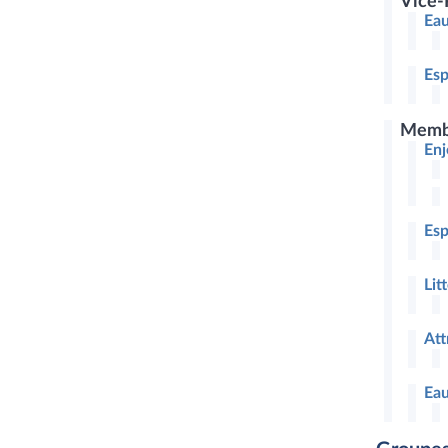
Vice-
Eau
Esp
Memb
Enj
Esp
Lit
Att
Eau