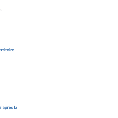
ns
rritoire
e après la