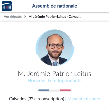
Accèder
Aller au contenu
Aller en bas de la page
Assemblée nationale
à la
page
Vos députés
M. Jérémie Patrier-Leitus - Calvados (3e circonscription)
d'accueil
M. Jérémie Patrier-Leitus
Horizons & Indépendants
e
Calvados (3
circonscription)
| Mandat en cours