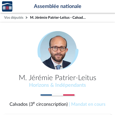
Accèder
Aller au contenu
Aller en bas de la page
Assemblée nationale
à la
page
Vos députés
M. Jérémie Patrier-Leitus - Calvados (3e circonscription)
d'accueil
M. Jérémie Patrier-Leitus
Horizons & Indépendants
e
Calvados (3
circonscription)
| Mandat en cours