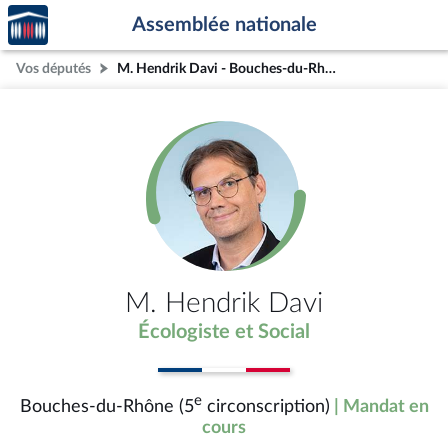
Accèder
Aller au contenu
Aller en bas de la page
Assemblée nationale
à la
page
Vos députés
M. Hendrik Davi - Bouches-du-Rhône (5e circonscription)
d'accueil
M. Hendrik Davi
Écologiste et Social
e
Bouches-du-Rhône (5
circonscription)
| Mandat en
cours