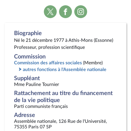
Voir
Voir
Voir
la
la
la
page
page
page
Twitter
Facebook
Instagram
Biographie
Né le 21 décembre 1977 à Athis-Mons (Essonne)
Professeur, profession scientifique
Commission
Commission des affaires sociales
(Membre)
autres fonctions à l'Assemblée nationale
Suppléant
Mme Pauline Tournier
Rattachement au titre du financement
de la vie politique
Parti communiste français
Adresse
Assemblée nationale, 126 Rue de l'Université,
75355 Paris 07 SP